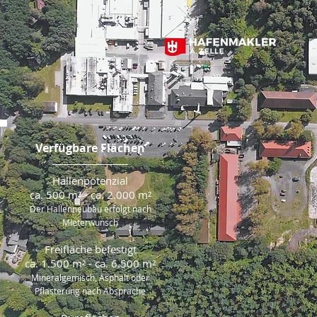
Verfügbare Flächen
Hallenpotenzial
ca. 500 m² - ca. 2.000 m²
Der Hallenneubau erfolgt nach
Mieterwunsch
Freifläche befestigt
ca. 1.500 m² - ca. 6.500 m²
Mineralgemisch, Asphalt oder
Pflasterung nach Absprache