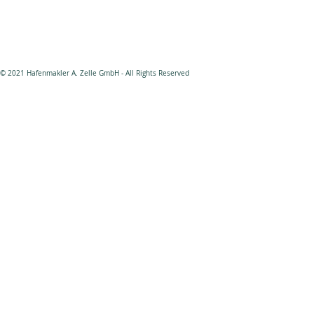
Deichstraße 29 • 20459 Hamburg
Fon: +49 40 31 12 27 • Fax: +49 40 31 12 28
E-Mail: Info@Hafenmakler.de
Web.: www.hafenmakler.de
© 2021 Hafenmakler A. Zelle GmbH - All Rights Reserved