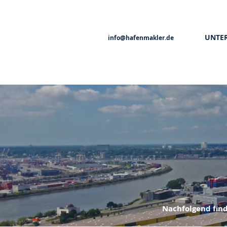
UNTE
info@hafenmakler.de
Nachfolgend find